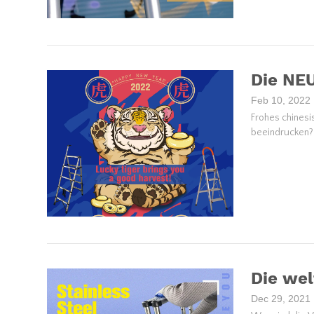
Die NEU
Feb 10, 2022
Frohes chinesi
beeindrucken?
Die wel
Dec 29, 2021