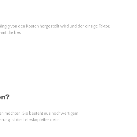
hängig von den Kosten hergestellt wird und der einzige Faktor,
immt die bes
en?
paren möchten. Sie besteht aus hochwertigem
rung ist die Teleskopleiter defini