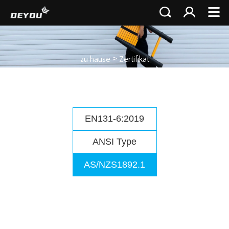
>
zu hause
Zertifikat
EN131-6:2019
ANSI Type
AS/NZS1892.1