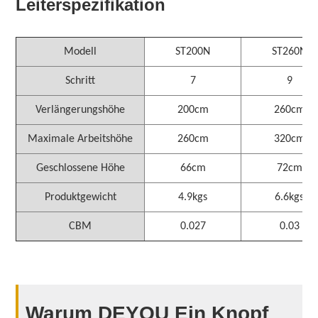
Leiterspezifikation
Modell
ST200N
ST260N
Schritt
7
9
Verlängerungshöhe
200cm
260cm
Maximale Arbeitshöhe
260cm
320cm
Geschlossene Höhe
66cm
72cm
Produktgewicht
4.9kgs
6.6kgs
CBM
0.027
0.03
Warum DEYOU Ein Knopf