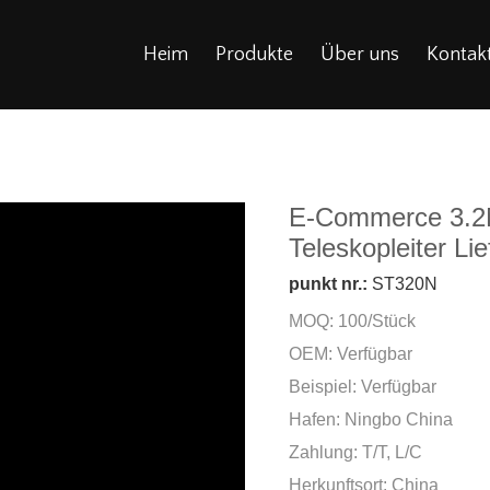
Heim
Produkte
Über uns
Kontakt
E-Commerce 3.2M
Teleskopleiter Lie
punkt nr.:
ST320N
MOQ: 100/Stück
OEM: Verfügbar
Beispiel: Verfügbar
Hafen: Ningbo China
Zahlung: T/T, L/C
Herkunftsort: China