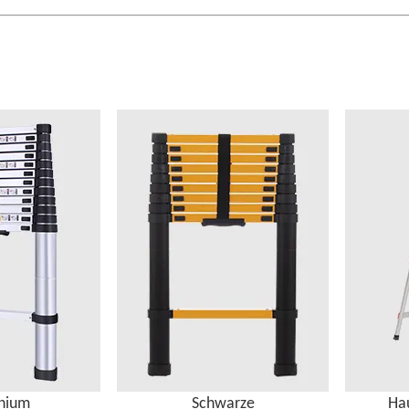
nium
Schwarze
Hau