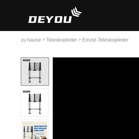
>
>
zu hause
Teleskopleiter
Einzel-Teleskopleiter