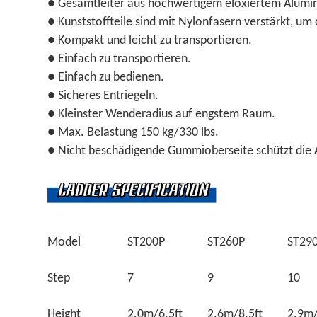
● Gesamtleiter aus hochwertigem eloxiertem Alumini
● Kunststoffteile sind mit Nylonfasern verstärkt, um 
● Kompakt und leicht zu transportieren.
● Einfach zu transportieren.
● Einfach zu bedienen.
● Sicheres Entriegeln.
● Kleinster Wenderadius auf engstem Raum.
● Max. Belastung 150 kg/330 lbs.
● Nicht beschädigende Gummioberseite schützt die A
Model
ST200P
ST260P
ST29
Step
7
9
10
Height
2.0m/6.5ft
2.6m/8.5ft
2.9m/