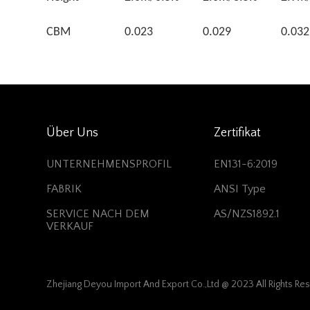
CBM
0.023
0.029
0.032
Über Uns
Zertifikat
UNTERNEHMENSPROFIL
EN131-6:2019
FABRIK
ANSI Type
SERVICE NACH DEM
AS/NZS1892.1
VERKAUF
Zhejiang Deyou Import And Export Co.,Ltd @ 2023 All Rights Re