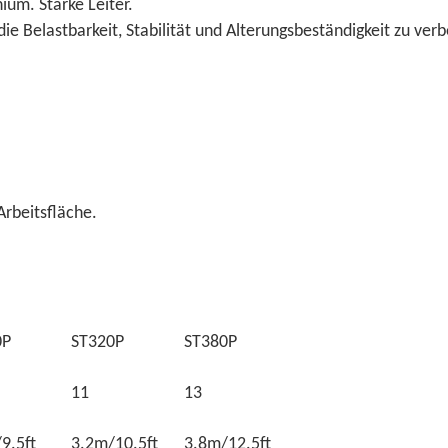
um. Starke Leiter.
die Belastbarkeit, Stabilität und Alterungsbeständigkeit zu ve
rbeitsfläche.
0P
ST320P
ST380P
11
13
9.5ft
3.2m/10.5ft
3.8m/12.5ft