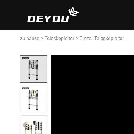
>
>
zu hause
Teleskopleiter
Einzel-Teleskopleiter