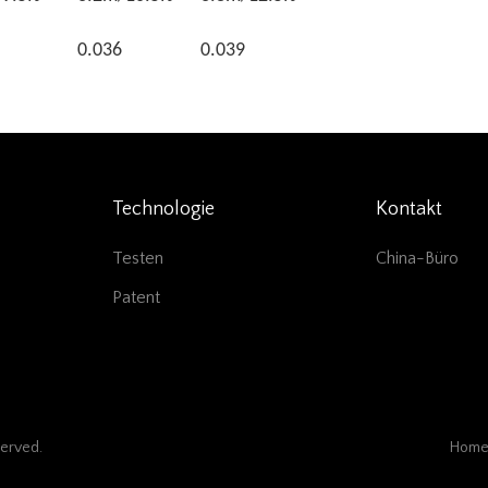
0.036
0.039
Technologie
Kontakt
Testen
China-Büro
Patent
served.
Home