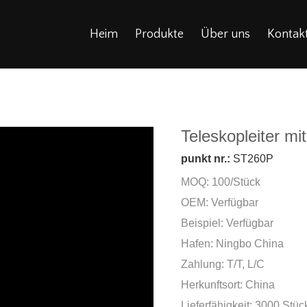
Heim
Produkte
Über uns
Kontakt
Teleskopleiter mi
punkt nr.:
ST260P
MOQ: 100/Stück
OEM: Verfügbar
Beispiel: Verfügbar
Hafen: Ningbo China
Zahlung: T/T, L/C
Herkunftsort: China
Lieferfähigkeit: 3000 Stü