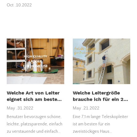
Oct .10.2022
Welche Art von Leiter
Welche Leitergröße
eignet sich am besten
brauche ich für ein 2-
für den Heimgebrauch?
stöckiges Haus?
May .31.2022
May .21.2022
Benutzer bevorzugen schöne,
Eine 7,1 m lange Teleskopleiter
leichte, platzsparende, einfach
ist am besten für ein
zu verstauende und einfach
zweistöckiges Haus